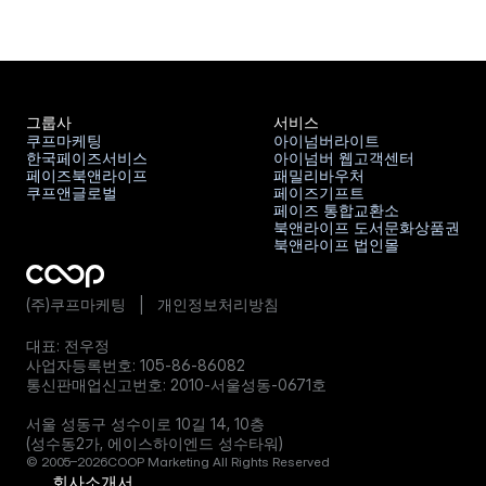
그룹사
서비스
쿠프마케팅
아이넘버라이트
한국페이즈서비스
아이넘버 웹고객센터
쿠프마케팅
아이넘버라이트
페이즈북앤라이프
패밀리바우처
한국페이즈서비스
아이넘버 웹고객센터
쿠프앤글로벌
페이즈기프트
페이즈북앤라이프
패밀리바우처
페이즈 통합교환소
쿠프앤글로벌
페이즈기프트
북앤라이프 도서문화상품권
페이즈 통합교환소
북앤라이프 법인몰
북앤라이프 도서문화상품권
북앤라이프 법인몰
(주)쿠프마케팅   |   
개인정보처리방침
대표: 전우정
사업자등록번호: 105-86-86082
통신판매업신고번호: 2010-서울성동-0671호
브랜드 제휴문의
서울 성동구 성수이로 10길 14, 10층
(성수동2가, 에이스하이엔드 성수타워)
대량발송 및 상품구매문의
©
2005–2026
COOP Marketing All Rights Reserved
 회사소개서