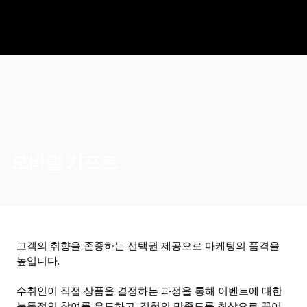
회사소개
경쟁력
비즈니스
모바일 기프트
포트폴리오
인재채용
제휴문의
뉴스룸
고객의 취향을 존중하는 선택권 제공으로 마케팅의 품격을 
높입니다.

수취인이 직접 상품을 결정하는 과정을 통해 이벤트에 대한 
ENG
능동적인 참여를 유도하고, 경험의 만족도를 최상으로 끌어