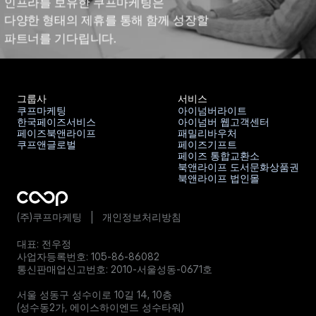
인프라를 보유한 쿠프마케팅은
다양한 형태의 제휴를 통해 함께 성장할 
파트너를 기다립니다.
그룹사
서비스
쿠프마케팅
아이넘버라이트
한국페이즈서비스
아이넘버 웹고객센터
쿠프마케팅
아이넘버라이트
페이즈북앤라이프
패밀리바우처
한국페이즈서비스
아이넘버 웹고객센터
쿠프앤글로벌
페이즈기프트
페이즈북앤라이프
패밀리바우처
페이즈 통합교환소
쿠프앤글로벌
페이즈기프트
북앤라이프 도서문화상품권
페이즈 통합교환소
북앤라이프 법인몰
북앤라이프 도서문화상품권
북앤라이프 법인몰
(주)쿠프마케팅   |   
개인정보처리방침
대표: 전우정
사업자등록번호: 105-86-86082
통신판매업신고번호: 2010-서울성동-0671호
브랜드 제휴문의
서울 성동구 성수이로 10길 14, 10층
(성수동2가, 에이스하이엔드 성수타워)
대량발송 및 상품구매문의