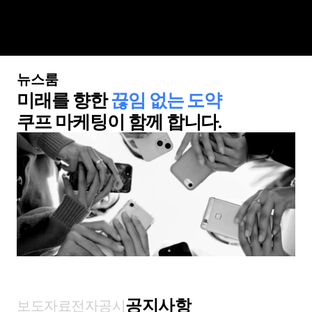
뉴스룸
회사소개
미래를 향한 
끊임 없는 도약
쿠프 마케팅이 함께 합니다.
경쟁력
비즈니스
포트폴리오
인재채용
제휴문의
뉴스룸
ENG
공지사항
보도자료
전자공시