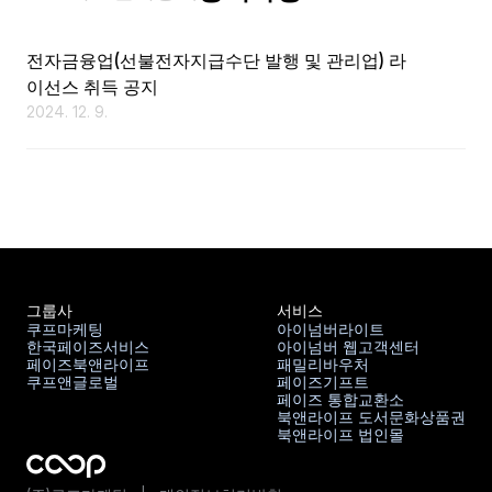
ENG
전자금융업(선불전자지급수단 발행 및 관리업) 라
이선스 취득 공지
2024. 12. 9.
그룹사
서비스
쿠프마케팅
아이넘버라이트
한국페이즈서비스
아이넘버 웹고객센터
쿠프마케팅
아이넘버라이트
페이즈북앤라이프
패밀리바우처
한국페이즈서비스
아이넘버 웹고객센터
쿠프앤글로벌
페이즈기프트
페이즈북앤라이프
패밀리바우처
페이즈 통합교환소
쿠프앤글로벌
페이즈기프트
북앤라이프 도서문화상품권
페이즈 통합교환소
북앤라이프 법인몰
북앤라이프 도서문화상품권
북앤라이프 법인몰