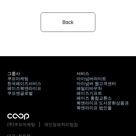
Back
그룹사
서비스
쿠프마케팅
아이넘버라이트
한국페이즈서비스
아이넘버 웹고객센터
쿠프마케팅
아이넘버라이트
페이즈북앤라이프
패밀리바우처
한국페이즈서비스
아이넘버 웹고객센터
쿠프앤글로벌
페이즈기프트
페이즈북앤라이프
패밀리바우처
페이즈 통합교환소
쿠프앤글로벌
페이즈기프트
북앤라이프 도서문화상품권
페이즈 통합교환소
북앤라이프 법인몰
북앤라이프 도서문화상품권
북앤라이프 법인몰
(주)쿠프마케팅   |   
개인정보처리방침
대표: 전우정