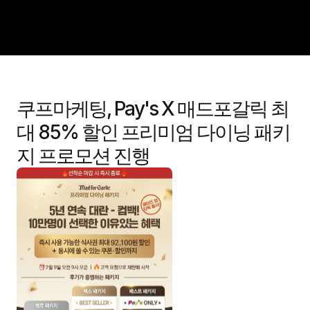
회사소개
쿠프마케팅, Pay's X 매드포갈릭 최
경쟁력
대 85% 할인 프리미엄 다이닝 패키
비즈니스
지 프로모션 진행
포트폴리오
인재채용
제휴문의
뉴스룸
ENG