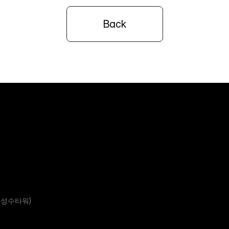
Back
브랜드 제휴문의
 성수타워)
대량발송 및 상품구매문의
CS 고객센터