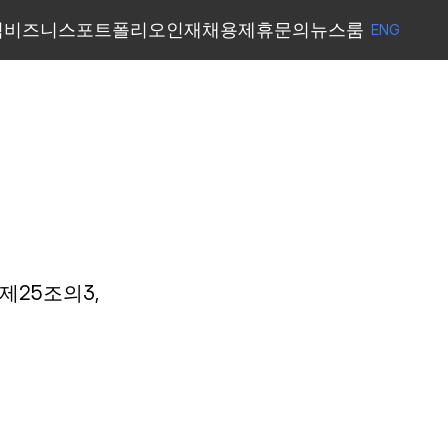
력
비즈니스
포트폴리오
인재채용
제휴문의
뉴스룸
ENG
ENG
력
비즈니스
포트폴리오
제휴문의
뉴스룸
인재채용
제25조의3,