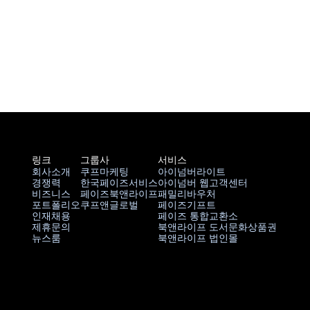
링크
그룹사
서비스
회사소개
쿠프마케팅
아이넘버라이트
경쟁력
한국페이즈서비스
아이넘버 웹고객센터
회사소개
쿠프마케팅
아이넘버라이트
비즈니스
페이즈북앤라이프
패밀리바우처
경쟁력
한국페이즈서비스
아이넘버 웹고객센터
포트폴리오
쿠프앤글로벌
페이즈기프트
비즈니스
페이즈북앤라이프
패밀리바우처
인재채용
페이즈 통합교환소
비즈니스
쿠프앤글로벌
페이즈기프트
제휴문의
북앤라이프 도서문화상품권
인재채용
페이즈 통합교환소
뉴스룸
북앤라이프 법인몰
파트너쉽
북앤라이프 도서문화상품권
뉴스룸
북앤라이프 법인몰