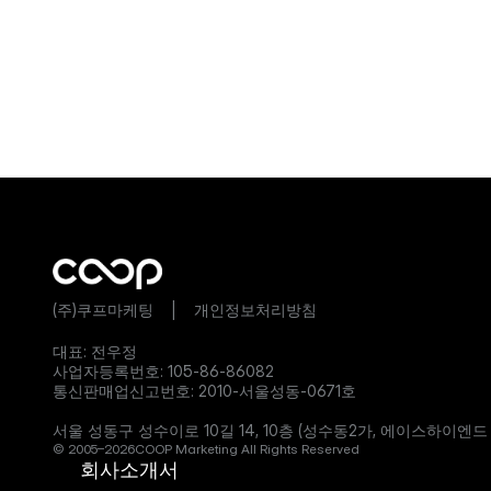
(주)쿠프마케팅    |    
개인정보처리방침
대표: 전우정
사업자등록번호: 105-86-86082
통신판매업신고번호: 2010-서울성동-0671호
서울 성동구 성수이로 10길 14, 10층 (성수동2가, 에이스하이엔드
©
2005–2026
COOP Marketing All Rights Reserved
 회사소개서