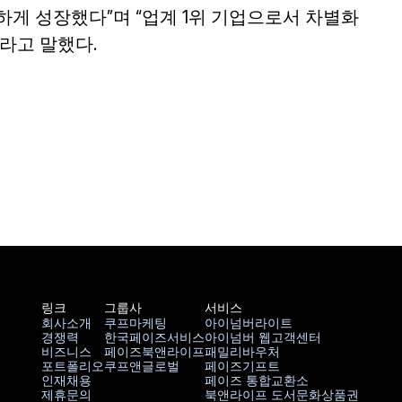
게 성장했다”며 “업계 1위 기업으로서 차별화
라고 말했다.
링크
그룹사
서비스
회사소개
쿠프마케팅
아이넘버라이트
경쟁력
한국페이즈서비스
아이넘버 웹고객센터
회사소개
쿠프마케팅
아이넘버라이트
비즈니스
페이즈북앤라이프
패밀리바우처
경쟁력
한국페이즈서비스
아이넘버 웹고객센터
포트폴리오
쿠프앤글로벌
페이즈기프트
비즈니스
페이즈북앤라이프
패밀리바우처
인재채용
페이즈 통합교환소
비즈니스
쿠프앤글로벌
페이즈기프트
제휴문의
북앤라이프 도서문화상품권
인재채용
페이즈 통합교환소