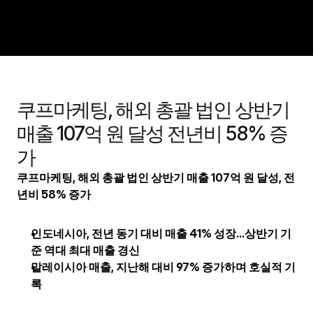
회사소개
쿠프마케팅, 해외 총괄 법인 상반기 
경쟁력
매출 107억 원 달성 전년비 58% 증
비즈니스
가
포트폴리오
쿠프마케팅, 해외 총괄 법인 상반기 매출 107억 원 달성, 전
인재채용
년비 58% 증가
제휴문의
인도네시아, 전년 동기 대비 매출 41% 성장…상반기 기
뉴스룸
준 역대 최대 매출 경신
말레이시아 매출, 지난해 대비 97% 증가하며 호실적 기
록
ENG