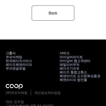
Back
그룹사
서비스
쿠프마케팅
아이넘버라이트
한국페이즈서비스
아이넘버 웹고객센터
쿠프마케팅
아이넘버라이트
페이즈북앤라이프
패밀리바우처
한국페이즈서비스
아이넘버 웹고객센터
쿠프앤글로벌
페이즈기프트
페이즈북앤라이프
패밀리바우처
페이즈 통합교환소
쿠프앤글로벌
페이즈기프트
북앤라이프 도서문화상품권
페이즈 통합교환소
북앤라이프 법인몰
북앤라이프 도서문화상품권
북앤라이프 법인몰
(주)쿠프마케팅   |   
개인정보처리방침
대표: 전우정
사업자등록번호: 105-86-86082