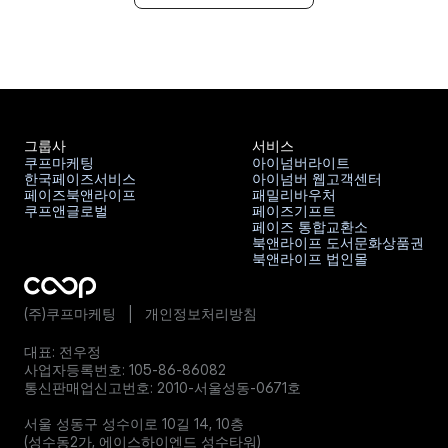
그룹사
서비스
쿠프마케팅
아이넘버라이트
한국페이즈서비스
아이넘버 웹고객센터
쿠프마케팅
아이넘버라이트
페이즈북앤라이프
패밀리바우처
한국페이즈서비스
아이넘버 웹고객센터
쿠프앤글로벌
페이즈기프트
페이즈북앤라이프
패밀리바우처
페이즈 통합교환소
쿠프앤글로벌
페이즈기프트
북앤라이프 도서문화상품권
페이즈 통합교환소
북앤라이프 법인몰
북앤라이프 도서문화상품권
북앤라이프 법인몰
(주)쿠프마케팅   |   
개인정보처리방침
대표: 전우정
사업자등록번호: 105-86-86082
통신판매업신고번호: 2010-서울성동-0671호
브랜드 제휴문의
서울 성동구 성수이로 10길 14, 10층
(성수동2가, 에이스하이엔드 성수타워)